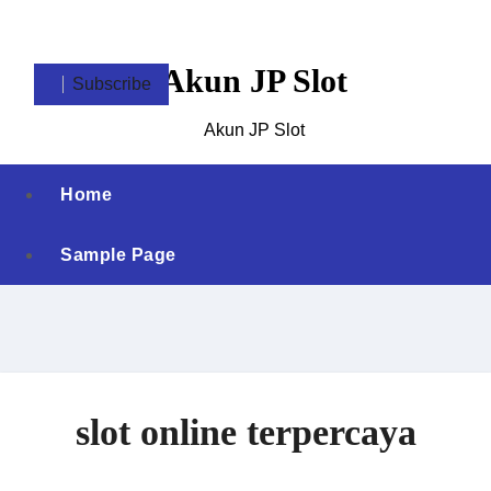
Skip
Akun JP Slot
to
Sat. Aug 8th, 2026
Akun JP Slot
content
Subscribe
Akun JP Slot
Home
Sample Page
slot online terpercaya