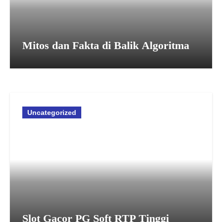
Mitos dan Fakta di Balik Algoritma
Uncategorized
Slot Gacor PG Soft RTP Tinggi