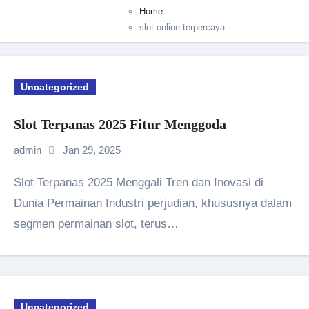
Home
slot online terpercaya
Uncategorized
Slot Terpanas 2025 Fitur Menggoda
admin
Jan 29, 2025
Slot Terpanas 2025 Menggali Tren dan Inovasi di
Dunia Permainan Industri perjudian, khususnya dalam
segmen permainan slot, terus…
Uncategorized